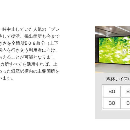
一時中止していた人気の「プレ
持して復活。掲出箇所も今まで
きさを全箇所B０８枚分（上下
構内を行き交う利用者に向け、
与えることが可能となりまし
5カ所すべてを活用すれば、上
わった銀座駅構内の主要箇所を
います。