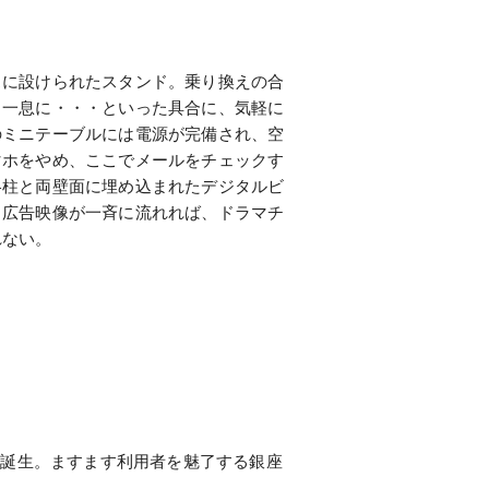
スに設けられたスタンド。乗り換えの合
と一息に・・・といった具合に、気軽に
のミニテーブルには電源が完備され、空
マホをやめ、ここでメールをチェックす
各柱と両壁面に埋め込まれたデジタルビ
る広告映像が一斉に流れれば、ドラマチ
れない。
の誕生。ますます利用者を魅了する銀座