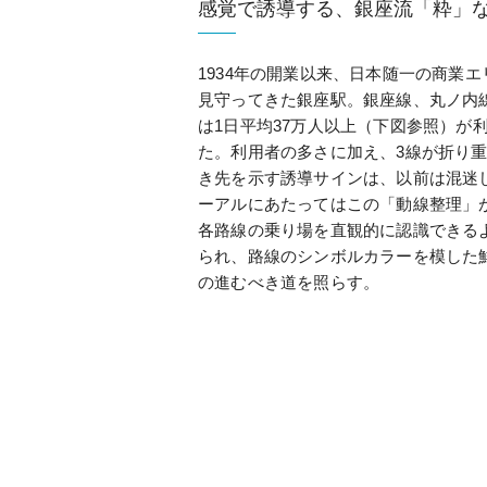
感覚で誘導する、銀座流「粋」
1934年の開業以来、日本随一の商業
見守ってきた銀座駅。銀座線、丸ノ内
は1日平均37万人以上（下図参照）が
た。利用者の多さに加え、3線が折り
き先を示す誘導サインは、以前は混迷
ーアルにあたってはこの「動線整理」
各路線の乗り場を直観的に認識できる
られ、路線のシンボルカラーを模した
の進むべき道を照らす。