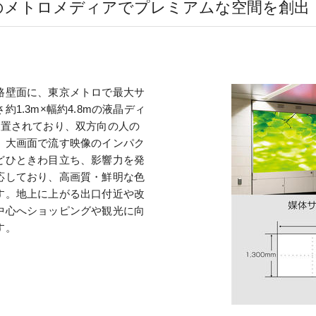
のメトロメディアでプレミアムな空間を創出
路壁面に、東京メトロで最大サ
1.3m×幅約4.8mの液晶ディ
設置されており、双方向の人の
。大画面で流す映像のインパク
どひときわ目立ち、影響力を発
応しており、高画質・鮮明な色
す。地上に上がる出口付近や改
中心へショッピングや観光に向
す。