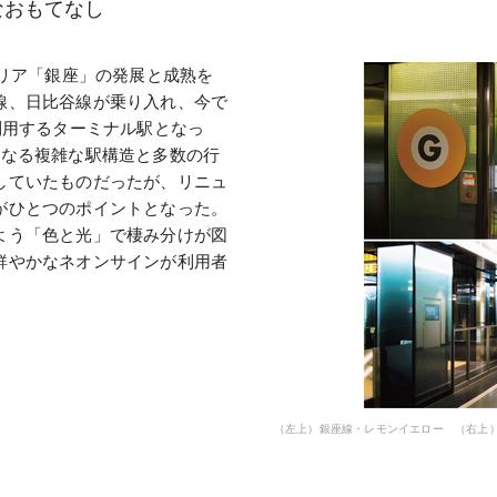
なおもてなし
エリア「銀座」の発展と成熟を
線、日比谷線が乗り入れ、今で
利用するターミナル駅となっ
重なる複雑な駅構造と多数の行
していたものだったが、リニュ
がひとつのポイントとなった。
よう「色と光」で棲み分けが図
鮮やかなネオンサインが利用者
（左上）銀座線・レモンイエロー （右上）