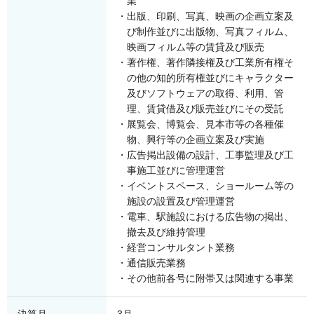
業
出版、印刷、写真、映画の企画立案及
び制作並びに出版物、写真フィルム、
映画フィルム等の賃貸及び販売
著作権、著作隣接権及び工業所有権そ
の他の知的所有権並びにキャラクター
及びソフトウェアの取得、利用、管
理、賃貸借及び販売並びにその受託
展覧会、博覧会、見本市等の各種催
物、興行等の企画立案及び実施
広告掲出設備の設計、工事監理及び工
事施工並びに管理運営
イベントスペース、ショールーム等の
施設の設置及び管理運営
電車、駅施設における広告物の掲出、
撤去及び維持管理
経営コンサルタント業務
通信販売業務
その他前各号に附帯又は関連する事業
決算月
3月