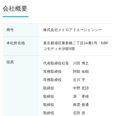
会社概要
商号
株式会社メトロアドエージェンシー
本社所在地
東京都港区東新橋二丁目14番1号 NBF
コモディオ汐留9階
役員
代表取締役社長
川田 博之
常務取締役
阿部 祐樹
常務取締役
古川 守
取締役
中野 宏詩
取締役
原 孝雄
取締役
南雲 俊通
取締役
石田 崇