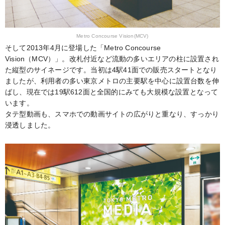
Metro Concourse Vision(MCV)
そして2013年4月に登場した「Metro Concourse
Vision（MCV）」。改札付近など流動の多いエリアの柱に設置され
た縦型のサイネージです。当初は4駅41面での販売スタートとなり
ましたが、利用者の多い東京メトロの主要駅を中心に設置台数を伸
ばし、現在では19駅612面と全国的にみても大規模な設置となって
います。
タテ型動画も、スマホでの動画サイトの広がりと重なり、すっかり
浸透しました。