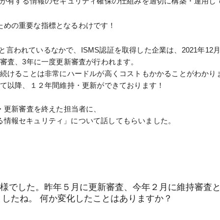
組織が有する情報のセキュリティ確保の仕組みを適切に構築・運用し
ための重要な指標となるわけです！
0社と言われているなかで、ISMS認証を取得した企業は、2021年12月
持審査、3年に一度更新審査が行われます。
し続けることは非常にハードルが高くコストもかかることがわかり
して以降、１２年間維持・更新ができております！
持・更新審査を終えた担当者に、
る情報セキュリティ」について話してもらいました。
れ様でした。昨年５月に更新審査、今年２月に維持審査
したね。 何か変化したことはありますか？