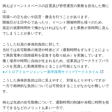
例えばイベントスペースの設置及び管理運営の業務を担当した際に
は、
現場への立ち会いや設営・撤去を行うことがあります。
開催日が土日中心であったり、イベント開催時間も様々のため、
規定の就業時間外で働かなければならず、また業務が長時間に及ん
でしまうことが多いです。
こうした社員の身体的負担に対して、
当社では在宅勤務の推奨や時差ビズ（通勤時間をずらすことによっ
て満員電車の混雑緩和を促進する取り組み）を実施しています。
働く場所や時間に自由が生まれるため、従業員はワークライフバラ
ンスを意識した勤務形態をとることが可能となります。
●メトロアドエージェンシー新卒採用サイト>ワークスタイル
（
こうした身体的負担は目に見えやすく、対策もとりやすいですが
一方で精神的な負担については可視化することがなかなか難しいで
す。
例えば先述の在宅勤務について、通勤時間の削減や余暇に時間を投
下できるなどのメリットも多い一方で、