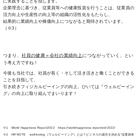
に実践することを指します。
企業理念に基づき、従業員等への健康投資を行うことは、従業員の
活力向上や生産性の向上等の組織の活性化をもたらし、
結果的に業績向上や株価向上につながると期待されています。
（※3）
まり、
社員の健康＝会社の業績向上
につながっていく、
つ
とい
う考え方ですね！
今後も当社では、社員が長く・そして活き活きと働くことができる
ことを目指して、
引き続きフィジカルビーイングの向上、ひいては『ウェルビーイン
グ』の向上に取り組んでまいります！
※1 World Happiness Report2022 https://worldhappiness.report/ed/2022/
※2 HR NOTE well-beiing（ウェルビーイング）とは？ビジネスの成功を決める“従業員幸