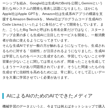
ーシップを組み、Google社は生成AIのBirdを公開しGeminiという
新たなAIシステムの開発も発表し話題になりました。ほかにも
Apple社はApple GPTを、Amazon社は生成系AIアプリの構築を支
援するAmazon Bedrockを、Meta社はプログラムコード生成AIの
Code Llamaといったように各社がこぞって開発をしています。ま
た、こうしたBig Techと呼ばれる有名企業だけではなく、スタート
アップ企業の多くも生成AIに注目したサービスを開発し、一般消費
者が自由に使えるようになってきています。
そんな生成AIですが一般の方が触れるようになってから、生成され
るものに対する「信頼性」が注目されるようになりました。生成AI
は学習したものをベースに生成するため、学習していないことや学
習量が少ないことに関しては答えられず、間違ったことを生成して
しまうケースがあり問題視されています。そうした間違ったものを
生成せずに信頼性を高めるためには、常に新しくそして正しいデー
タを大量に学習させていく必要があります。
AIによるAIのためのAIでできたメディア
機械学習のデータというと、今までは例えばネットショップで購入