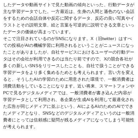
したデータや動画サイトで見た動画の傾向といった、行動データが
主な学習データでした。一方最近は、生身の人間と遜色のない会話
をするための会話自体や反応に関するデータ、反応の良い写真やイ
ラストとその説明文章、絵と言葉を可逆的に説明できる文章といっ
たデータの価値が高まっています。
そこで注目されているのがSNSになります。X（旧twitter）はすべ
ての投稿がAIの機械学習に利用されるということがニュースになっ
たことがありましたが、自社サービスにおけるユーザーの行動デー
タはその会社が利用できるのは当たり前ですので、Xの競合各社が
多くの新しいSNSをリリースしたことも、自社で扱うことができる
学習データをより多く集めるためとも考えられます。言い方を変え
ると、そうしたAIの学習のために用意された環境で、一般消費者は
消費活動をしていることになります。近い将来、スマートフォンや
PCで見るデジタルメディアでは、一般消費者が書き込んだ内容が
学習データとして利用され、各企業が生成AIを利用して最適化され
た広告が同じメディアに並ぶという、AIによるAIのためのAIででき
たメディアとなり、SNSなどのデジタルメディアというのは一般消
費者にとっては信頼感に疑問が残るメディアになってしまう可能性
が考えられます。