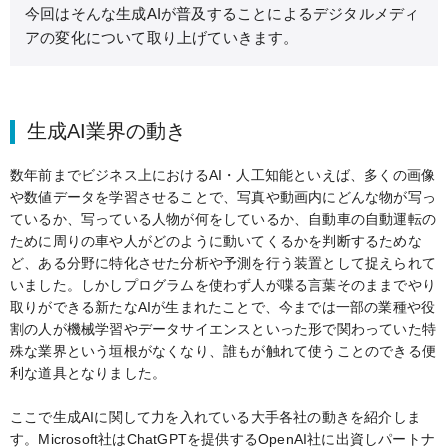
今回はそんな生成AIが普及することによるデジタルメディ
アの変化について取り上げていきます。
生成AI業界の動き
数年前までビジネス上におけるAI・人工知能といえば、多くの画像
や数値データを学習させることで、写真や動画内にどんな物が写っ
ているか、写っている人物が何をしているか、自動車の自動運転の
ために周りの車や人がどのように動いてくるかを判断するためな
ど、ある分野に特化させた分析や予測を行う装置として捉えられて
いました。しかしプログラムを使わず人が喋る言葉そのままでやり
取りができる新たなAIが生まれたことで、今までは一部の業種や役
割の人が機械学習やデータサイエンスといった形で関わっていた特
殊な業界という垣根がなくなり、誰もが触れて使うことのできる便
利な道具となりました。
ここで生成AIに関して力を入れている大手各社の動きを紹介しま
す。Microsoft社はChatGPTを提供するOpenAI社に出資しパートナ