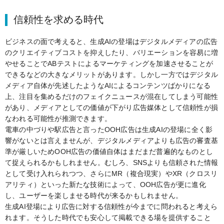
信頼性を求める時代
ビジネスの面で考えると、生成AIの登場はデジタルメディアの広告
のクリエイティブコストを抑えしたり、バリエーションを容易に増
やせることでABテストによるマーケティングを加速させることが
できるなどの大きなメリットがあります。しかし一方ではデジタル
メディア自体が先述したようなAIによるコンテンツばかりになる
上、注目を集めるだけのフェイクニュースが混在してしまう可能性
があり、メディアとしての価値が下がり広告媒体として信頼性が損
なわれる可能性が推測できます。
電車の中づりや駅広告と言ったOOH広告は生成AIの登場に全く影
響がないとは言えませんが、デジタルメディアよりも広告の審査基
準が厳しいためOOH広告の価値自体はまだまだ普遍的なものとし
て捉えられるかもしれません。むしろ、SNSよりも信頼された情報
として受け入れられつつ、さらにMR（複合現実）やXR（クロスリ
アリティ）といった新たな技術によって、OOH広告が更に進化
し、ユーザーを楽しませる時代が来るかもしれません。
生成AI登場により広告に対する信頼性が今までに問われると考えら
れます。そうした時代でも安心して掲載できる場を提供すること