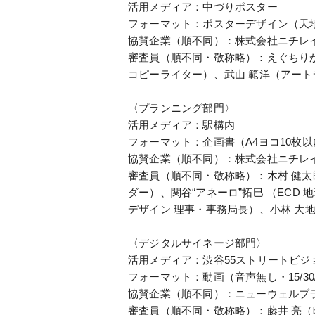
活用メディア：中づりポスター
フォーマット：ポスターデザイン（天地364
協賛企業（順不同）：株式会社ニチレ
審査員（順不同・敬称略）：えぐちりか
コピーライター）、武山 範洋（アートディレクタ
〈プランニング部門〉
活用メディア：駅構内
フォーマット：企画書（A4ヨコ10枚以内
協賛企業（順不同）：株式会社ニチレイ
審査員（順不同・敬称略）：木村 健太
ダー）、関谷“アネーロ”拓巳 （ECD 地球中
デザイン 理事・事務局長）、小林 大地（The Bre
〈デジタルサイネージ部門〉
活用メディア：渋谷55ストリートビジ
フォーマット：動画（音声無し・15/30
協賛企業（順不同）：ニューウェルブ
審査員（順不同・敬称略）：藤井 亮（映像