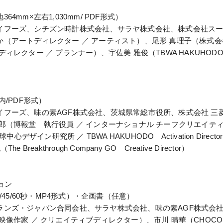
mm×左右1,030mm/ PDF形式）
イフーズ、シチズン時計株式会社、サラヤ株式会社、株式会社ス
（アートディレクター ／ アーティスト）、尾形 真理子（株式会社
ー ／ プランナー）、宇佐美 雅俊（TBWA HAKUHODO Senior 
/PDF形式）
フーズ、味の素AGF株式会社、茨城県常総市役所、株式会社 三菱
郎（博報堂 執行役員 ／ インターナショナル チーフクリエイテ
心デザイン研究所 ／ TBWA HAKUHODO Activation Dir
akthrough Company GO Creative Director）
ョン
/45/60秒・MP4形式）・企画書（任意）
ランズ・ジャパン合同会社、サラヤ株式会社、味の素AGF株式会
作家 ／ クリエイティブディレクター）、市川 晴華（CHOCOLAT