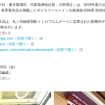
東京都港区、代表取締役社長：川田博之）は、2025年度の公募型広告賞「
た、各受賞作品を掲載したギャラリートレインを銀座線1000系 特
は、丸ノ内線新宿駅メトロプロムナードに設置された駅構内サイネージの
り放映を行います。
さい)
nkaigi.com（別窓で開く）
（別窓で開く）
adAward（別窓で開く）
（別窓で開く）
stagram.com/metroadcreativeaward/（別窓で開く）
（別窓で開
29日（金）
2編成）
ださい。