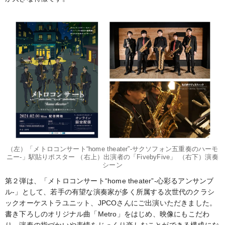
（左）「メトロコンサート“home theater”-サクソフォン五重奏のハーモ
ニー-」駅貼りポスター （右上）出演者の「FivebyFive」 （右下）演奏
シーン
第２弾は、「メトロコンサート“home theater”-心彩るアンサンブ
ル-」として、若手の有望な演奏家が多く所属する次世代のクラシ
ックオーケストラユニット、JPCOさんにご出演いただきました。
書き下ろしのオリジナル曲「Metro」をはじめ、映像にもこだわ
り、演奏の指づかいや表情をじっくり楽しむことができる構成にな