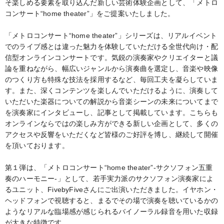
そ楽しめる要素を取り込んだ新しい芸術体験企画として、「メトロ
コンサート“home theater”」をご提案いたしました。
「メトロコンサート“home theater”」シリーズは、リアルイベント
でのライブ感とは違った魅力を体験していただける全世代向け・配
信型オンラインコンサートです。気鋭の演奏家やクリエイターと議
論を重ねながら、幅広いジャンルから演奏曲を選定し、音楽や映像
のつくり方も特殊な技法を採用するなど、毎回工夫を凝らしていま
す。また、深くコンテンツを楽しんでいただけるように、演奏して
いただいた楽器についての解説から音楽シーンの未来についてまで
を演奏家にインタビューし、記事として掲載しています。こちらも
オンラインならではの楽しみ方ができる新しい企画として、多くの
アクセスや反響をいただくなど皆様のご好評を博し、継続して開催
を頂いております。
第１弾は、「メトロコンサート“home theater”-サクソフォン五重
奏のハーモニー-」として、若手実力派のサクソフォン演奏家によ
るユニット、FivebyFiveさんにご出演いただきました。イヤホン・
ヘッドフォンで視聴すると、まるでその場で演奏を聴いているかの
ようなリアルな臨場感が感じられるバイノーラル録音を用いた収録
が大きな特徴です。