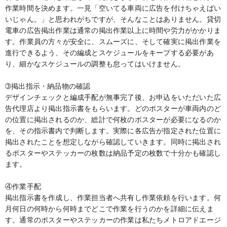
作業時間を決めます。一見「空いてる車両に広告を付けちゃえばい
いじゃん。」と思われがちですが、そんなことはありません。貸切
電車の広告掲出作業は通常の掲出作業以上に時間や労力がかかりま
す。作業員の方々が安全に、スムーズに、そして確実に掲出作業を
進行できるよう、その編成とスケジュールをキープする必要があ
り、細かなスケジュールの調整も怠ってはいけません。
➂掲出指示・納品物の確認
デザインチェックと編成手配が無事完了後、お申込をいただいた広
告代理店より掲出指示書をもらいます。どのポスターが車両内のど
の位置に掲出されるのか、総計で何枚のポスターが必要になるのか
を、その指示書内で判断します。実際に各広告が指定された位置に
掲出されたことを想定しながら確認していきます。同時に掲出され
るポスターやステッカーの枚数は納品予定の枚数で十分かも確認し
ます。
④作業手配
掲出指示書を作成し、作業担当者へ共有し作業依頼を行います。何
月何日の何時から何時までどこで作業を行うのかを詳細に伝えま
す。通常のポスターやステッカーの作業は私たちメトロアドエージ