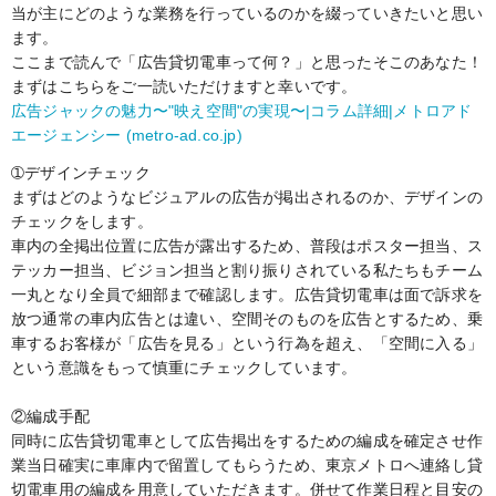
当が主にどのような業務を行っているのかを綴っていきたいと思い
ます。
ここまで読んで「広告貸切電車って何？」と思ったそこのあなた！
まずはこちらをご一読いただけますと幸いです。
広告ジャックの魅力〜"映え空間"の実現〜|コラム詳細|メトロアド
エージェンシー (metro-ad.co.jp)
➀デザインチェック
まずはどのようなビジュアルの広告が掲出されるのか、デザインの
チェックをします。
車内の全掲出位置に広告が露出するため、普段はポスター担当、ス
テッカー担当、ビジョン担当と割り振りされている私たちもチーム
一丸となり全員で細部まで確認します。広告貸切電車は面で訴求を
放つ通常の車内広告とは違い、空間そのものを広告とするため、乗
車するお客様が「広告を見る」という行為を超え、「空間に入る」
という意識をもって慎重にチェックしています。
②編成手配
同時に広告貸切電車として広告掲出をするための編成を確定させ作
業当日確実に車庫内で留置してもらうため、東京メトロへ連絡し貸
切電車用の編成を用意していただきます。併せて作業日程と目安の