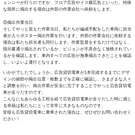
ェンシーが行うのですが、フロア広告やイス横広告といった、特殊
な箇所に掲出する場合は外部の作業会社へ依頼をします。
⑤掲出作業当日
そしてやっと迎えた作業当日。私たちが編成手配をした車両に担当
者が入りポスター掲出作業を行います。外部の作業会社に依頼する
場合は私たち担当者も同行します。作業監督をするだけではなく、
指示書通り掲出されているか、ビジョンが不具合なく放映されてい
るかを確認します。車内すべての広告が無事掲出できたことを確認
し、いよいよ運行となります。
いかがでしたでしょうか。広告貸切電車が1本完成するまでにデザ
インの細部や掲出位置・枚数までを正確に確認し、さまざまな人々
と調整を行い、掲出作業が安全に完了することでやっと広告貸切電
車が走りだすのです。
こんなにもあらゆる工程を経て広告貸切電車が走りだした時に感じ
る幸福は私たちにとって非常に大きなものなのです。
皆様も広告貸切電車に乗車された場合は、ぜひぜひお問い合わせく
ださい！